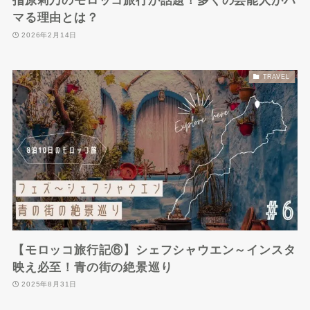
指原莉乃のモロッコ旅行が話題！多くの芸能人がハ
マる理由とは？
2026年2月14日
TRAVEL
【モロッコ旅行記⑥】シェフシャウエン～インスタ
映え必至！青の街の絶景巡り
2025年8月31日