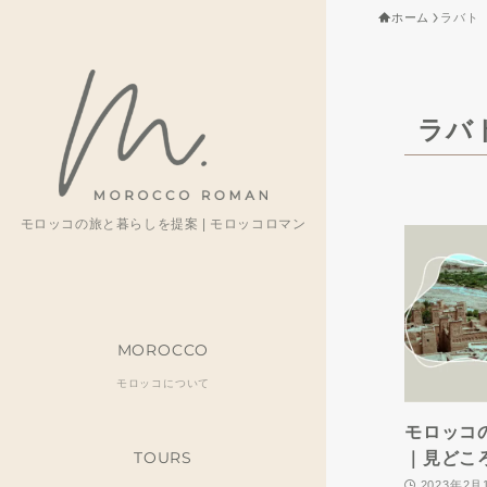
ホーム
ラバト
ラバ
モロッコの旅と暮らしを提案 | モロッコロマン
MOROCCO
モロッコについて
モロッコ
TOURS
｜見どこ
2023年2月