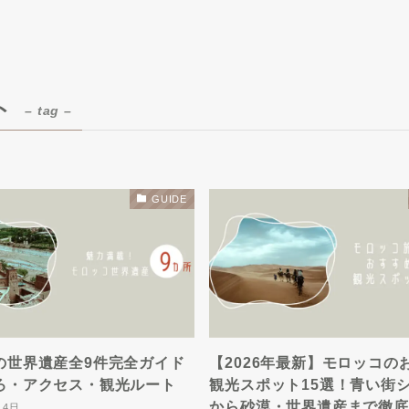
ト
– tag –
GUIDE
の世界遺産全9件完全ガイド
【2026年最新】モロッコの
ろ・アクセス・観光ルート
観光スポット15選！青い街
から砂漠・世界遺産まで徹底
14日