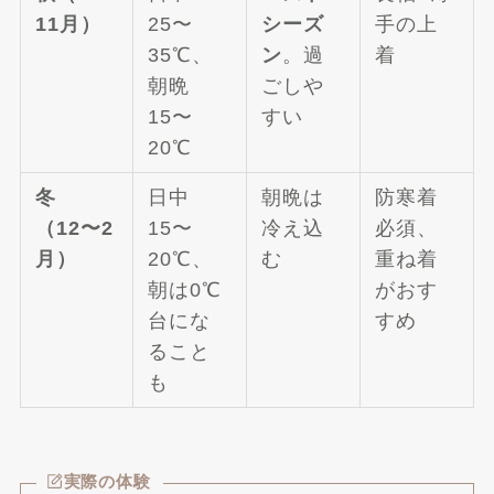
11月）
25〜
シーズ
手の上
35℃、
ン
。過
着
朝晩
ごしや
15〜
すい
20℃
冬
日中
朝晩は
防寒着
（12〜2
15〜
冷え込
必須、
月）
20℃、
む
重ね着
朝は0℃
がおす
台にな
すめ
ること
も
実際の体験