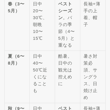
春（3〜
日中
ベスト
長袖+薄
5月）
20〜
シーズ
手の上
30℃、
ン
。バ
着、帽
朝晩
ラの季
子
10〜
節（4〜
15℃
5月）と
重なる
夏（6〜
日中
酷暑。
暑さ対
8月）
40〜
日中の
策必
50℃近
観光は
須、サ
くにな
控えめ
ングラ
ること
に
ス、日
も
焼け止
め
秋（9〜
日中
ベスト
長袖+薄