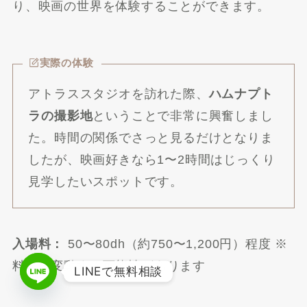
り、映画の世界を体験することができます。
実際の体験
アトラススタジオを訪れた際、
ハムナプト
ラの撮影地
ということで非常に興奮しまし
た。時間の関係でさっと見るだけとなりま
したが、映画好きなら1〜2時間はじっくり
見学したいスポットです。
入場料：
50〜80dh（約750〜1,200円）程度 ※
料金は変動する可能性があります
LINEで無料相談